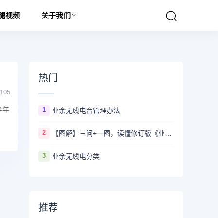
腿视频
关于我们
热门
105
4年
1
业余无线电台管理办法
2
【图解】三问+一图，读懂修订版《业余无线电台管理办法》
3
业余无线电分类
推荐