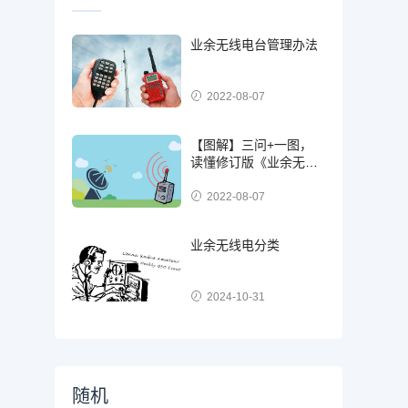
业余无线电台管理办法
2022-08-07
【图解】三问+一图，
读懂修订版《业余无线
电台管理办法》
2022-08-07
业余无线电分类
2024-10-31
随机