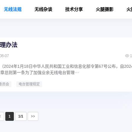
无线法规
无线杂谈
技术分享
火腿摄影
火
理办法
08-07
1
2024年1月18日中华人民共和国工业和信息化部令第67号公布，自202
章总则第一条为了加强业余无线电台管理···
委员会
电台管理规定
<
1
1/1
>>