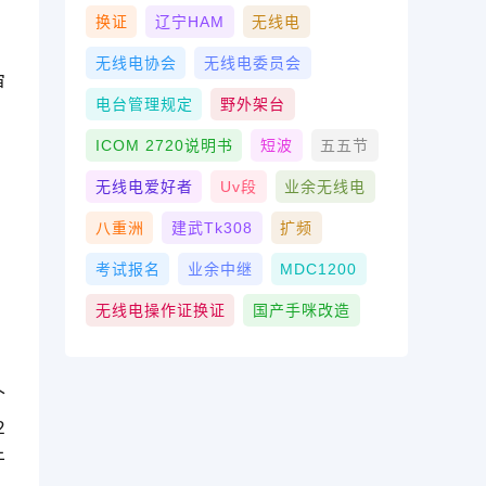
换证
辽宁HAM
无线电
无线电协会
无线电委员会
审
电台管理规定
野外架台
ICOM 2720说明书
短波
五五节
无线电爱好者
Uv段
业余无线电
八重洲
建武tk308
扩频
考试报名
业余中继
MDC1200
无线电操作证换证
国产手咪改造
个
2
于