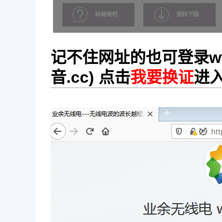
记不住网址的也可登录
w
音.cc) 点击
我要换证
进