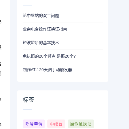
论中继站的双工问题
色
业余电台操作证换证指南
短波监听的基本技术
换
免执照的20个频点 是那20个?
审
制作AT-120天调手动触发器
线
示
标签
。
参
呼号申请
中继台
操作证换证