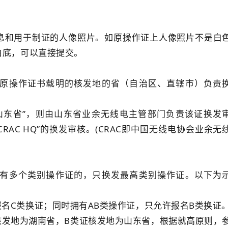
。
息和用于制证的人像照片。如原操作证上人像照片不是白
白底，可以直接提交。
原操作证书载明的核发地的省（自治区、直辖市）负责
山东省”，则由山东省业余无线电主管部门负责该证换发
RAC HQ”的换发审核。(CRAC即中国无线电协会业余无
有多个类别操作证的，只换发最高类别操作证。以下为
报名C类换证；同时拥有AB类操作证，只允许报名B类换证
核发地为湖南省，B类证核发地为山东省，根据就高原则，