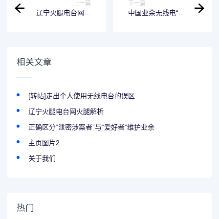
上一篇
下一篇
辽宁火腿电台网火
中国业余无线电“五
腿解析
·五”节的由来
相关文章
[转帖]走出个人使用无线电台的误区
辽宁火腿电台网火腿解析
正确区分“泄密涉案者”与“爱好者”维护业余
主页图片2
关于我们
热门