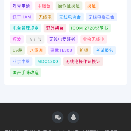
呼号申请
中继台
操作证换证
换证
辽宁HAM
无线电
无线电协会
无线电委员会
电台管理规定
野外架台
ICOM 2720说明书
短波
五五节
无线电爱好者
业余无线电
Uv段
八重洲
建武tk308
扩频
考试报名
业余中继
MDC1200
无线电操作证换证
国产手咪改造