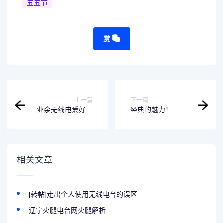
五五节
赏
上一篇
下一篇
业余无线电爱好者
经典的魅力！
是很特殊的“玩家”
YAESU FT-818 电
台使用测评
相关文章
[转帖]走出个人使用无线电台的误区
辽宁火腿电台网火腿解析