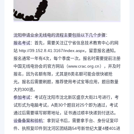
沈阳申请业余无线电的流程主要包括以下几个步骤
‌：
报名考试
‌：首先，需要关注
辽宁省信息技术教育中
心
的网
站 http://39.152.8.41:3167/index.aspx，留意报名通知。
报名通常一年有4次，每个季度一次。报名时需要提前注册
中国无线电协
会
的官方网站（
www.crac.org.c
n
），并及时
报名，因为名额有限，尤其是B类名额可能会很快被抢
光。报名后需要刷题，推荐使用
考试
宝
等应用，题目数量
大约300道‌。
参加考试
‌：考试在沈阳市沈北新区盛京大街21号进行，考
试形式为电脑考试，A类30个题目对25个即为通过，考试
通过后需要填写邮寄地址，证书通过顺丰快递到付送达‌。
设备备案和验机
‌：拿到证书后，需要拿手台、身份证复印
件、执照复印件到沈河区团结路54号
新世纪大
厦
4楼401进