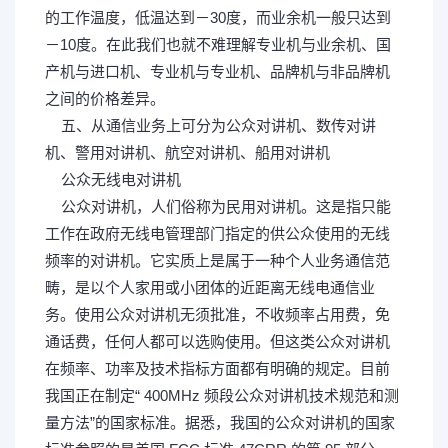
的工作温度，低温达到－30度，而业余机一般只达到
－10度。在此我们也就不难理解专业机与业余机、国
产机与进口机、专业机与专业机、品牌机与非品牌机
之间的价格差异。
; e& b- s/ _% j* l; k0 Y$ |
五、从通信业务上可分为公众对讲机、数传对讲
机、警用对讲机、航空对讲机、船用对讲机
公众无线电对讲机
- v" o3 c4 D9 ^6 K, r7 g
公众对讲机，人们俗称为民用对讲机。这是指只能
工作在政府无线电管理部门指定的供公众使用的无线
频率的对讲机。它实质上是属于一种个人业务通信范
畴，是以个人家用或小团体的近距离无线电通信业
务。使用公众对讲机无须批准，不收频率占用费，免
通话费，任何人都可以选购使用。但这类公众对讲机
在频率、功率及技术指标方面都有明确的规定。目前
我国正在制定“ 400MHz 频段公众对讲机技术规范和测
量方法”的国家标准。据悉，我国的公众对讲机的国家