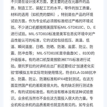
不只是在设计技术方面，更主要的还在元器件的品
质，制造工艺、装配工艺的水平，零件的加工质量，
材料的选用（如机壳的塑料），特别是在产品的环境
试验方面，作为专业机必须按标准经过严格的环境试
验。不少进口机都按照美国军标MIL-STD810C、D、E
进行试验。MIL-STD810标准是美军在恶劣环境中对产
品性能认可的标准，它的试验包括低压、高温、低
温、瞬间温度、日晒、防晒、防潮、盐雾、防尘、防
震、防冲击等； MIL-STD810E是非曲直0C 、810D的
升级版本。有的进口机型是按欧洲ETIS标准进行试
验。摩托罗拉的对讲机在出厂前还要经过“加速老化实
验”即模拟五年实际苛刻使用情况，符合ELA-316B抗冲
击、防震、防尘、防潮标准和IPX4密封测试。在这方
面显然国产机的差距是很大的。有的缺乏例行测试条
件，有的试验标准低，有的没有根本没有这种试验意
识。业余机当然也不会在这方面投入很大的力量。专
业机和业余机的品质差距也就显而易见的。如专业机