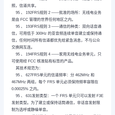
照，信道共享。
95 、 192FRS规则 2 ——批准的场所：无线电业务
是由 FCC 管理的世界任何地区之内。
95 、 193FRS规则 3 ——通信的种类：双向话音通
信，可用低于 300Hz 的亚音频连续单音建立或保持通
信，任何时间所有信道都优先给紧急消息，不与公众
交换网互连。
95 、 194FRS规则 4 ——家用无线电业务单元，只
可使用经 FCC 核准贴有标签的产品。
o8 ]8 W+ r6 N+ 9 x- _
其技术规范为：
95 、 627FRS单元的信道频率：分 462MHz 和
467MHz 两组，每个 FRS 单元必须保持频率容限在
0.00025% 之内。
( `* [8 @! " 9 ?. |& X
95 、 631发射类型：一个 FRS 单元只可以发射 F3E
发射类型。为了建立或保持话筒通信，非话音发射限
制为选呼或静噪单音。