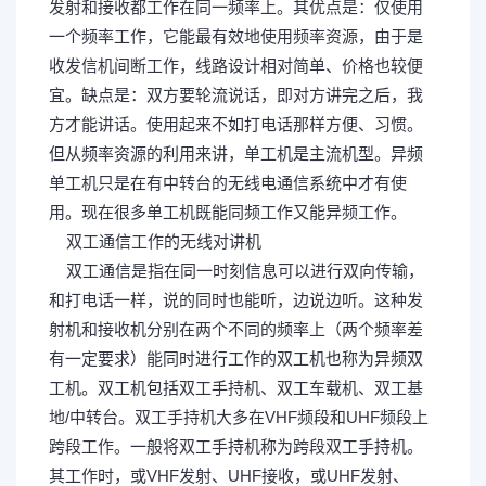
发射和接收都工作在同一频率上。其优点是：仅使用
一个频率工作，它能最有效地使用频率资源，由于是
收发信机间断工作，线路设计相对简单、价格也较便
宜。缺点是：双方要轮流说话，即对方讲完之后，我
方才能讲话。使用起来不如打电话那样方便、习惯。
但从频率资源的利用来讲，单工机是主流机型。异频
单工机只是在有中转台的无线电通信系统中才有使
用。现在很多单工机既能同频工作又能异频工作。
双工通信工作的无线对讲机
双工通信是指在同一时刻信息可以进行双向传输，
和打电话一样，说的同时也能听，边说边听。这种发
射机和接收机分别在两个不同的频率上（两个频率差
有一定要求）能同时进行工作的双工机也称为异频双
工机。双工机包括双工手持机、双工车载机、双工基
地/中转台。双工手持机大多在VHF频段和UHF频段上
跨段工作。一般将双工手持机称为跨段双工手持机。
其工作时，或VHF发射、UHF接收，或UHF发射、