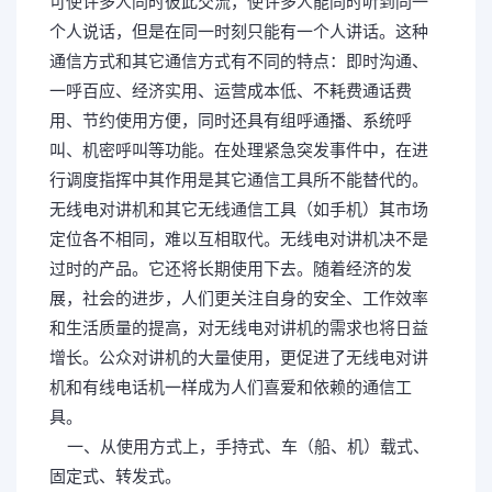
可使许多人同时彼此交流，使许多人能同时听到同一
个人说话，但是在同一时刻只能有一个人讲话。这种
通信方式和其它通信方式有不同的特点：即时沟通、
一呼百应、经济实用、运营成本低、不耗费通话费
用、节约使用方便，同时还具有组呼通播、系统呼
叫、机密呼叫等功能。在处理紧急突发事件中，在进
行调度指挥中其作用是其它通信工具所不能替代的。
无线电对讲机和其它无线通信工具（如手机）其市场
定位各不相同，难以互相取代。无线电对讲机决不是
过时的产品。它还将长期使用下去。随着经济的发
展，社会的进步，人们更关注自身的安全、工作效率
和生活质量的提高，对无线电对讲机的需求也将日益
增长。公众对讲机的大量使用，更促进了无线电对讲
机和有线电话机一样成为人们喜爱和依赖的通信工
具。
" r% H6 j0 |$ G8 R5 P
一、从使用方式上，手持式、车（船、机）载式、
固定式、转发式。