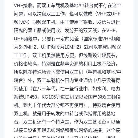
VHF接收。而双工车载机及基地/中转台就不存在这个
问题，可以跨段双工工作，也可以做成（VHF或UHF
频段的）同频双工机。由于使用了将收、发信号进行
隔离的双工器或使用收、发分开的双天线，在VHF、
UHF频段中，只要有一定的频差（国家标准VHF频段
为5~7MHZ、UHF频段为10MHZ）就可以完成同频双
工工作。双工机虽然使用方便，但线路设计较复杂，
价格也较高，特别是在频率资源的利用上极不经济，
所以除在特殊场合下需使用双工机（手持机和基地/中
转台）外，双工车载机在国内专业通信中几乎没有得
到使用（在八十年代，在一些行业中，如水利、电力
系统UP450、KG106等进口机型以及国产的双工频段
机。到九十年代大部分都不再使用）。特殊场合使用
双工机，就是用于转发的中转台或作指挥用的基地
台。双工机还有一个特点是，作为双工基地台可以通
过接口设备实现无线网络和有线网络的联接。这个接