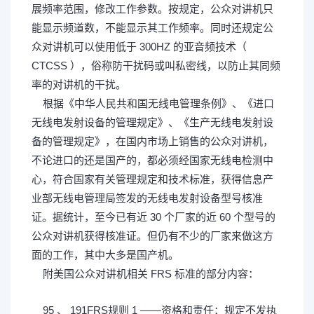
展频率范围，修改工作参数。按规定，公众对讲机只
能显示频道数，不能显示其工作频率。同时还规定公
众对讲机可以使用低于 300HZ 的亚音频技术（
CTCSS ），俗称防干扰码或叫私密线，以防止其同频
率的对讲机的干扰。
, n4 j% d) h, i, Z- V1 B6 L$ T
根据《中华人民共和国无线电管理条例》、《进口
无线电发射设备的管理规定》、《生产无线电发射设
备的管理规定》，在国内市场上销售的公众对讲机，
不论进口的还是国产的，都必须经国家无线电检测中
心，符合国家有关管理规定和技术标准，获得信息产
业部无线电管理局签发的无线电发射设备型号核准
证。据统计，至今已有近 30 个厂家的近 60 个型号的
公众对讲机获得核准证。但仍有不少的厂家来做这方
面的工作，其中大多是国产机。
1 s: ~: e2 [; J: @
附美国公众对讲机相关 FRS 标准的部分内容：
/ ? u)
b# w, w" B' E7 A) `; K. p
95 、 191FRS规则 1 ——资格和责任：规定不发执