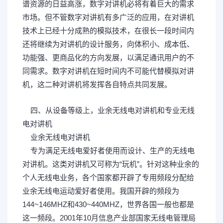
谱资源的日益高涨，数字对讲机必将有着巨大的需求
市场。但不管数字对讲机有多广泛的应用，在对讲机
技术上已经十分成熟的模拟技术，在很长一段时间内
还将继续为对讲机的设计服务，向体积小、成本低、
功能强、更商品化的方向发展，以满足通讯用户的不
同需求。数字对讲机在短时间内不可能代替模拟对讲
机，这二种对讲机将发挥各自特点共同发展。
+ R1 A" B5
O! {5 ]/ Q% @2 V0 L
四、从设备等级上，业余无线电对讲机和专业无线
电对讲机
业余无线电对讲机
$ l7 B3 ?1 f E+ u( B* _1 s4 _' z
专为满足无线电爱好者使用而设计、生产的无线电
对讲机。这类对讲机又可称为“玩机”。针对这种业余的
个人无线电业务，各个国家都开辟了专用频段分配给
业余无线电运动爱好者使用。我国开辟的频段为
144~146MHZ和430~440MHZ，世界各国一般也都是
这一频段。2001年10月信息产业部国家无线电管理局