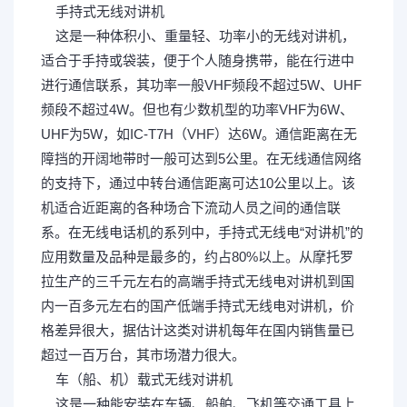
手持式无线对讲机
* p& Q. e: M# @
这是一种体积小、重量轻、功率小的无线对讲机，
适合于手持或袋装，便于个人随身携带，能在行进中
进行通信联系，其功率一般VHF频段不超过5W、UHF
频段不超过4W。但也有少数机型的功率VHF为6W、
UHF为5W，如IC-T7H（VHF）达6W。通信距离在无
障挡的开阔地带时一般可达到5公里。在无线通信网络
的支持下，通过中转台通信距离可达10公里以上。该
机适合近距离的各种场合下流动人员之间的通信联
系。在无线电话机的系列中，手持式无线电“对讲机”的
应用数量及品种是最多的，约占80%以上。从摩托罗
拉生产的三千元左右的高端手持式无线电对讲机到国
内一百多元左右的国产低端手持式无线电对讲机，价
格差异很大，据估计这类对讲机每年在国内销售量已
超过一百万台，其市场潜力很大。
$ @+ `4 d: }( m' I1 A( g: J
车（船、机）载式无线对讲机
这是一种能安装在车辆、船舶、飞机等交通工具上