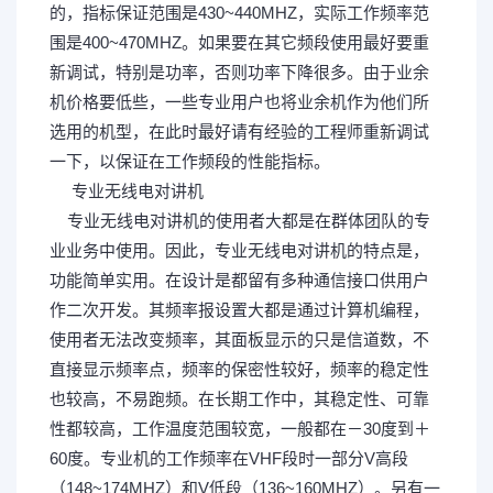
的，指标保证范围是430~440MHZ，实际工作频率范
围是400~470MHZ。如果要在其它频段使用最好要重
新调试，特别是功率，否则功率下降很多。由于业余
机价格要低些，一些专业用户也将业余机作为他们所
选用的机型，在此时最好请有经验的工程师重新调试
一下，以保证在工作频段的性能指标。
专业无线电对讲机
7 % M! I1 v5 y. l3 @
专业无线电对讲机的使用者大都是在群体团队的专
业业务中使用。因此，专业无线电对讲机的特点是，
功能简单实用。在设计是都留有多种通信接口供用户
作二次开发。其频率报设置大都是通过计算机编程，
使用者无法改变频率，其面板显示的只是信道数，不
直接显示频率点，频率的保密性较好，频率的稳定性
也较高，不易跑频。在长期工作中，其稳定性、可靠
性都较高，工作温度范围较宽，一般都在－30度到＋
60度。专业机的工作频率在VHF段时一部分V高段
（148~174MHZ）和V低段（136~160MHZ）。另有一