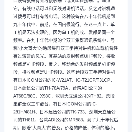
口设备就是有无线接驳器（或又叫转接器）。通过
它，有线电话可以和无线对讲机通话，反之对讲机通
过拨号可以打有线电话。这种设备在八十年代后期到
九十年代中、前期，在国内很流行。在这一点上，单
工机是无法实现的。因为单工机的收、发都是同一个
频率。在九十年代中期的全双工集群通讯系统中，号
称“小大哥大”的跨段集群双工手持对讲机和车载机曾经
有过短暂的风光。其基站的发射频点UHF频段，接收
频点是VHF频段，反之，移动台的发射频点是VHF频
段，接收频点是UHF频段。这些跨段双工手持对讲机
有日本ICOM公司的IC-W21AT、IC-T21CP/T31CP，
日本建伍公司的TH-78A/79A，台湾ADI公司的
AT68C/88C、X98C，深圳天立通公司的TH82。跨段
集群全双工车载台，有日本ICOM公司的IC-
281H/481H、日本建伍公司的TK-733、深圳天立通公
司的TH811、台湾ADI公司的MR588。到了九十年代后
期，随着“大哥大”的普及，价格的降低，体积的缩小，