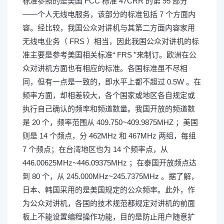
标准参照的是美国 FCC 标准 47CRR 的第 95 部分
——个人无线电服务，该部分的标准包括 7 个方面内
容。经比较，我国公众对讲机与其第二方面内容家用
无线电业务（ FRS ）相当，因此我国公众对讲机的标
准主要是参考美国相关标准“ FRS ”来制订。欧洲在公
众对讲机方面也有相应的标准。各国标准虽不尽相
同，但有一点是一致的，即水平上都不超过 0.5W 。在
频率方面，却相差较大，各个国家或地区各自规定或
执行自己确认的频率和频道数量。我国开放的频道数
是 20 个，频率范围从 409.750~409.9875MHZ ；美国
则是 14 个频点，分 462MHz 和 467MHz 两组，每组
7 个频点；在台湾地区也为 14 个频率点，从
446.00625MHz~446.09375MHz ；在泰国开放频点达
到 80 个，从 245.000MHz~245.7375MHz 。据了解，
日本、韩国采用的是美国规定的公众频率。此外，作
为公众对讲机，各国的技术规范都规定对讲机的前面
板上不能设置编程操作功能，目的是防止用户随意扩