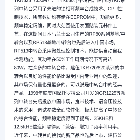
TKR828（350M）、TKR830等中转台。建伍的TKR系
列中转台采用了先进的锁相环频率合成技术、CPU控
制技术，所有数据均存储在EEPROM中，功能更多，
频率稳定精确，同时大范围使用表面贴装元器件工
艺。在这期间日本马兰士公司生产的RP80系列基地/中
转台以及RP513基地/中转台也先后进入中国市场。
RP513中转台采用微处理控制技术，能提供自动自我
检测功能，其功率在50%工作周期情况下可高达
80W。在众多的中转台中，建伍TKR720/820系列的中
转台以良好的性能价格比深受国内专业用户的欢迎，
其市场保有量也是最多的，可以说是中转台中的经典
产品。1998年底美国摩托罗拉公司开发的GR1225等系
列中转台先后投放中国市场，宽带技术、语音压控技
术的采用，调试参数全面软件化，极大提高了中转台
的综合性能，频率稳定度得到了提高，25KHE和
12.5KHE信道间隔得到了兼容，增加了频率利用率。
近年来，中转台的换代的新产品也先后上市，建伍公