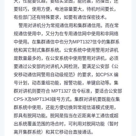
大，性能要优越，要结实坚固，能防震，防撞击，还
要轻巧，使用方便，电池容量要大，待机时间要长，
有些部门还有特殊要求，如要有通信保密技术。
警用对讲机分为常规通信用和集群通信用。而在常
规通信使用中，又分为在专用通信网中使用和非网络
中使用。在集群通信中也分为MPT1327信令的集群系
统和其它制式集群系统。公安系统中使用警用对讲机
是数量最多的，在公安系统中使用警用对讲机，必须
要通过公安部的对讲机入网检测，要满足公安部《公
安移动通信网警用自动级规范》的要求，如CPSX 编
号计划，动态重组功能，报警功能，单键启动等。集
群对讲机则要符合 MPT1327 信令标准，要适合公安部
CPS-X及MPT1343拨号方式。集群对讲机要既能在集
群系统中使用，还能方便切换到常规信道模式使用，
即具有脱网功能。脱网是指当在近距离单工通信或超
出系统覆盖范围的场合时，可利用对脱网功能（暂时
离开集群系统）和其它移动台直接通话。
4 b- a4 V) h) o* y8