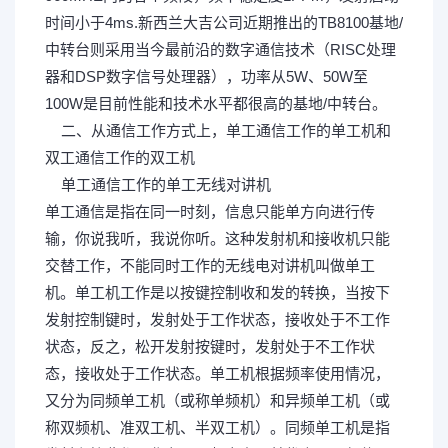
时间小于4ms.新西兰大吉公司近期推出的TB8100基地/
中转台则采用当今最前沿的数字通信技术（RISC处理
器和DSP数字信号处理器），功率从5W、50W至
100W是目前性能和技术水平都很高的基地/中转台。
二、从通信工作方式上，单工通信工作的单工机和
双工通信工作的双工机
( s& @3 `, h: v; t( M
单工通信工作的单工无线对讲机
3 j9 9 F: U% X, ]; v
单工通信是指在同一时刻，信息只能单方向进行传
输，你说我听，我说你听。这种发射机和接收机只能
交替工作，不能同时工作的无线电对讲机叫做单工
机。单工机工作是以按键控制收和发的转换，当按下
发射控制键时，发射处于工作状态，接收处于不工作
状态，反之，松开发射按键时，发射处于不工作状
态，接收处于工作状态。单工机根据频率使用情况，
又分为同频单工机（或称单频机）和异频单工机（或
称双频机、准双工机、半双工机）。同频单工机是指