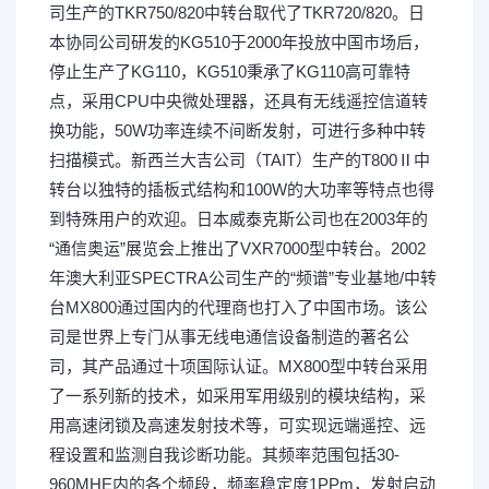
司生产的TKR750/820中转台取代了TKR720/820。日
本协同公司研发的KG510于2000年投放中国市场后，
停止生产了KG110，KG510秉承了KG110高可靠特
点，采用CPU中央微处理器，还具有无线遥控信道转
换功能，50W功率连续不间断发射，可进行多种中转
扫描模式。新西兰大吉公司（TAIT）生产的T800Ⅱ中
转台以独特的插板式结构和100W的大功率等特点也得
到特殊用户的欢迎。日本威泰克斯公司也在2003年的
“通信奥运”展览会上推出了VXR7000型中转台。2002
年澳大利亚SPECTRA公司生产的“频谱”专业基地/中转
台MX800通过国内的代理商也打入了中国市场。该公
司是世界上专门从事无线电通信设备制造的著名公
司，其产品通过十项国际认证。MX800型中转台采用
了一系列新的技术，如采用军用级别的模块结构，采
用高速闭锁及高速发射技术等，可实现远端遥控、远
程设置和监测自我诊断功能。其频率范围包括30-
960MHE内的各个频段，频率稳定度1PPm，发射启动