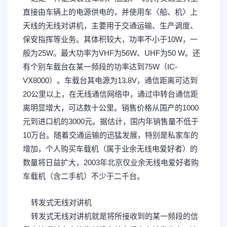
直接由车辆上的电源供电的，并使用车〈船、机〉上
天线的无线对讲机，主要用于交通运输、生产调度、
保安指挥等业务。其体积较大，功率不小于10W，一
般为25W。最大功率为VHF为56W、UHF为50 W。还
有个别车载台在某一频段的功率达到75W（IC-
VX8000）。车载台其电源为13.8V，通信距离可达到
20公里以上，在无线通信网络中，通过中转台通信距
离明显增大，可达数十公里。销售价格从国产的1000
元到进口机的3000元。据估计，国内年销售量不低于
10万台。随着交通运输的迅猛发展，特别是私家车的
增加，个人购买车载机（属于业余无线电爱好者）的
数量将日益扩大，2003年北京仅业余无线电爱好者购
车载机（含二手机）不少于二千台。
) ^" P x5 x; F) y( G9 M-
O# [
转发式无线对讲机
转发式无线对讲机就是将所接收到的某一频段的信