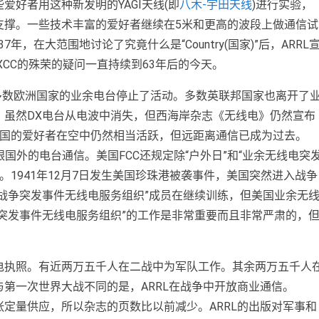
好者用这种新发明的YAGI天线(即
八木-宇田天线
)进行实验，
支撑。一些技术丰富的爱好者继续在5米和更高的波段上做通信试
，在大范围地讨论了究竟什么是“Country(国家)”后，ARRL
XCC的殊荣的疑问一直持续到63年后的今天。
。多数欧洲国家的业余电台停止了活动。多数英联邦国家也离开了
，虽然DX电台从电波中消失，但西海岸杂志《无线电》仍然宣布
代美国的爱好者在空中仍然相当活跃，但远距离通信已成为过去。
跟国外的电台通信。美国FCC还规定除“户外日”和“业余无线电突
。1941年12月7日发生美国珍珠港被袭事件，美国突然进入战争
战争突发事件无线电服务组织”成员在继续训练，但美国业余无
突发事件无线电服务组织”的工作是非常重要而且非常严肃的，
电执照。有近两万五千人在二战中为军队工作。其余两万五千人
第一次世界大战不同的是，ARRL在战争中开放商业通信。
张定量供应，所以杂志的页数比以前减少。ARRL的出版对军事和