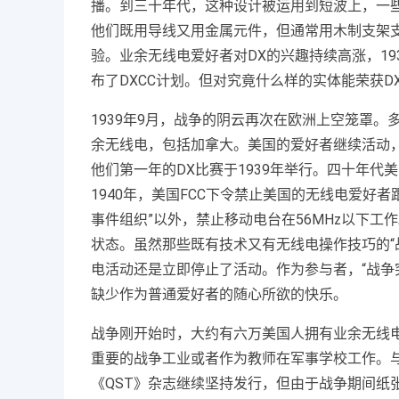
播。到三十年代，这种设计被运用到短波上，一些爱
他们既用导线又用金属元件，但通常用木制支架
验。业余无线电爱好者对DX的兴趣持续高涨，1937年
布了DXCC计划。但对究竟什么样的实体能荣获D
1939年9月，战争的阴云再次在欧洲上空笼罩
余无线电，包括加拿大。美国的爱好者继续活动
他们第一年的DX比赛于1939年举行。四十年
1940年，美国FCC下令禁止美国的无线电爱好者
事件组织”以外，禁止移动电台在56MHz以下工作
状态。虽然那些既有技术又有无线电操作技巧的“
电活动还是立即停止了活动。作为参与者，“战争
缺少作为普通爱好者的随心所欲的快乐。
战争刚开始时，大约有六万美国人拥有业余无线
重要的战争工业或者作为教师在军事学校工作。与
《QST》杂志继续坚持发行，但由于战争期间纸