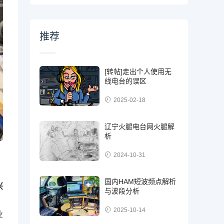
推荐
[转帖]走出个人使用无
线电台的误区
2025-02-18
辽宁火腿电台网火腿解
析
2024-10-31
国内HAM短波频点解析
兴
与波段分析
2025-10-14
业