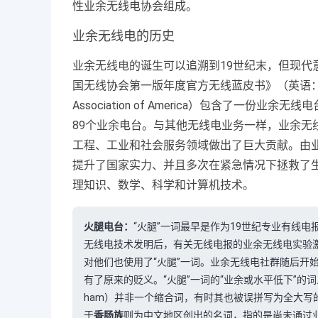
性业余无线电协会组成。
业余无线电的历史
业余无线电的诞生可以追溯到19世纪末，但现代意
国无线协会第一版年度官方无线蓝皮书》（英语
Association of America
）包含了一份业余无线电
89个业余电台。与其他无线电业务一样，业余无
工程、工业和社会服务领域做出了巨大贡献。由
提升了国家实力、并且多次在紧急情况下拯救了
理知识、数学、科学和计算机技术。
火腿电台：
“火腿”一词最早是作为19世纪专业有线电
无线电技术发明后，有关无线电报的业余无线电实验激
对他们也使用了“火腿”一词。业余无线电社群随后开始
有了原来的贬义。“火腿”一词的“业余或水平低下”的词义
ham）并非一个缩合词，有时其也被误拼写为全大写的
于
香肠族
则为中文地区创出的名词，指的是尚未通过