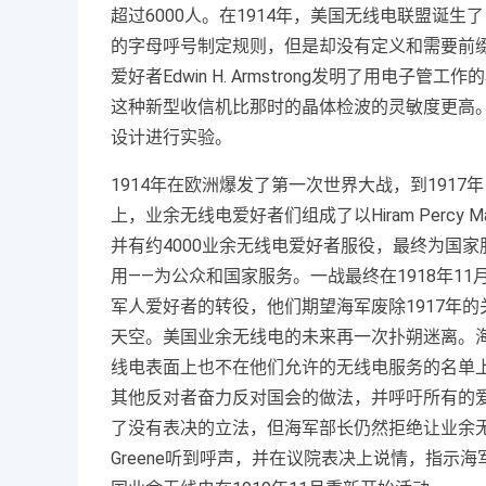
超过6000人。在1914年，美国无线电联盟诞生了
的字母呼号制定规则，但是却没有定义和需要前缀
爱好者Edwin H. Armstrong发明了用电
这种新型收信机比那时的晶体检波的灵敏度更高。虽
设计进行实验。
1914年在欧洲爆发了第一次世界大战，到191
上，业余无线电爱好者们组成了以Hiram Perc
并有约4000业余无线电爱好者服役，最终为国
用——为公众和国家服务。一战最终在1918年1
军人爱好者的转役，他们期望海军废除1917年
天空。美国业余无线电的未来再一次扑朔迷离。
线电表面上也不在他们允许的无线电服务的名单
其他反对者奋力反对国会的做法，并呼吁所有的
了没有表决的立法，但海军部长仍然拒绝让业余无线电
Greene听到呼声，并在议院表决上说情，指