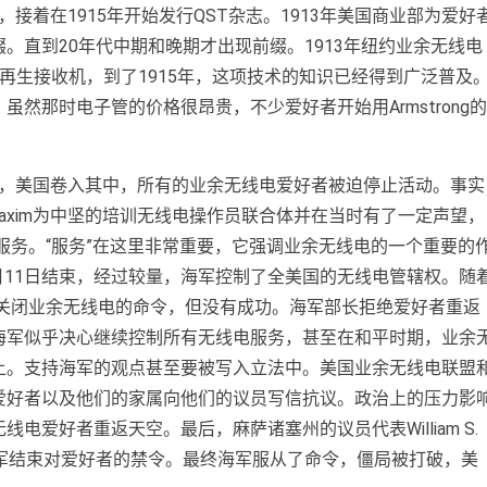
，接着在1915年开始发行QST杂志。1913年美国商业部为爱好
。直到20年代中期和晚期才出现前缀。1913年纽约业余无线电
子管工作的再生接收机，到了1915年，这项技术的知识已经得到广泛普及
然那时电子管的价格很昂贵，不少爱好者开始用Armstrong的
7年，美国卷入其中，所有的业余无线电爱好者被迫停止活动。事实
y Maxim为中坚的培训无线电操作员联合体并在当时有了一定声望，
家服务。“服务”在这里非常重要，它强调业余无线电的一个重要的
1月11日结束，经过较量，海军控制了全美国的无线电管辖权。随
的关闭业余无线电的命令，但没有成功。海军部长拒绝爱好者重返
海军似乎决心继续控制所有无线电服务，甚至在和平时期，业余
上。支持海军的观点甚至要被写入立法中。美国业余无线电联盟
爱好者以及他们的家属向他们的议员写信抗议。政治上的压力影
爱好者重返天空。最后，麻萨诸塞州的议员代表William S.
示海军结束对爱好者的禁令。最终海军服从了命令，僵局被打破，美