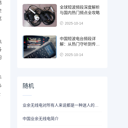
电
全球短波频段深度解析
全
与国内热门频点全攻略
这
2025-10-14
中国短波电台频段详
执
解：从热门守听到传播
各
常识
2025-10-14
的
手
随机
多
全
业余无线电对所有人来说都是一种迷人的爱好
中国业余无线电简介