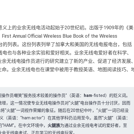
义上的业余无线电活动起始于20世纪初。出版于1909年的《美
：
First Annual Official Wireless Blue Book of the Wireless
台的列表。这份列表列举了加拿大和美国的无线电报电台，包括
线电也与各种业余实验和爱好相关。业余无线电爱好者在科学、
业余无线电操作员进行的研究建立了新的产业、促进了经济发展
生命。业余无线电也在课堂中被用于教授英语、地图阅读技巧、
报操作员嘲笑“报务技术较差的操作员”（英语：
ham
-fisted）的贬义词。
增，这一情况使专业无线电操作员对“火腿”电台操作员十分讨厌，因而
将“火腿”一词视作荣耀的象征。随后在20世纪中叶，“火腿”一词已经没
（英语："ham actor"）在其他学科仍沿用至今。虽然“火腿”（英语：
“HAM”。在中文环境中，
火腿族
为通过业余无线电考试的爱好者，至
业余无线电考试、正在学习的无线电玩家。