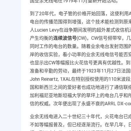
国业余无线电在1919年11月重新开始活动。
到了20年代，电子管的价格开始回落，这使利用A
电台的传播范围得到增强，这个技术能检测到原来无
人Lucien Levy在战争期间发明的超外差式
产生均衡的
连续波信号
(CW)，CW信号频带窄
同时工作的电台的数量。随着业余电台发射范围的
岸的收信实验，看小功率的业余无线电信号能否
也显示出CW等幅报比火花信号更具有优越性。到
准备和辛勤的劳动，最终于1923年11月27日法国的电
John Reinartz, 1XAL在特别授权使用的
国和新西兰之间的爱好者也成功地进行了通信联络，几乎绕地
加利福尼亚地斯坦福大学的草坪上的电台几乎和所
信的权威。次年便出现了永盛不衰的ARRL DX-co
业余无线电进入二十世纪三十年代，火花电台已
不如等幅报普及，但已经逐渐流行。在早几年，日本教