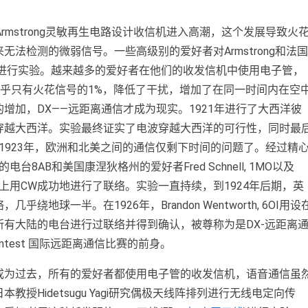
rmstrong灵敏再生电路设计收信机进入高潮，这个发展导致火
法检测的微弱信号。一些高级别的爱好者对Armstrong和法国
收信机进行实验。越来越多的爱好者在他们的收发信机中使用电子管，
，几乎只有火花信号的1%，降低了干扰，增加了在同一时间内在空
增加，DX——远距离通信才成为现实。1921年进行了大西洋彼
穿越大西洋。实验最终证实了电波穿越大西洋的可行性，同时最
1923年，欧洲和北美之间的通信仅剩下时间的问题了。经过精
台8AB和美国康涅狄格州的爱好者Fred Schnell, 1MO以及
110米波段上用CW成功地进行了联络。实验一直持续，到1924年后期，英
球一半。在1926年，Brandon Wentworth, 6OI用设
有大陆的电台进行过联络并得到确认，被尊称为是DX-远距离
ntest 国际远距离通信比赛的前身。
成为过去，所有的爱好者都使用电子管的收发信机，语音通信虽
授Hidetsugu Yagi研究偶极天线阵排列进行无线电定向传