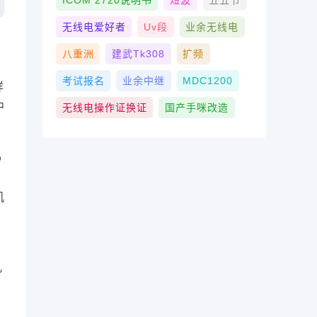
ICOM 2720说明书
短波
五五节
无线电爱好者
Uv段
业余无线电
八重洲
建武tk308
扩频
考试报名
业余中继
MDC1200
详
中
无线电操作证换证
国产手咪改造
6
机
几