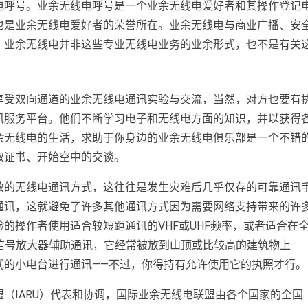
电呼号
。业余无线电呼号是一个业余无线电爱好者和其操作登记
也是业余无线电爱好者的荣誉所在。业余无线电与商业广播、安
，业余无线电并非这些专业无线电业务的业余形式，也不是有关
。
享受双向通道的业余无线电通讯实验与交流，当然，对方也要有
讯服务平台。他们不断学习电子和无线电方面的知识，并以获得
余无线电的生活，求助于你身边的业余无线电俱乐部是一个不错
取证书、开始空中的交谈。
效的无线电通讯方式，这往往是发生灾难后几乎仅存的可靠通讯
通讯，这就避免了许多其他通讯方式因为需要网络支持带来的许
的操作者使用适合较短距通讯的VHF或UHF频率，或者适合在
率的信号放大器辅助通讯，它经常被放到山顶或比较高的建筑物上
式的小电台进行通讯——不过，你得持有允许使用它的执照才行。
（IARU）代表和协调，国际业余无线电联盟由各个国家的全国