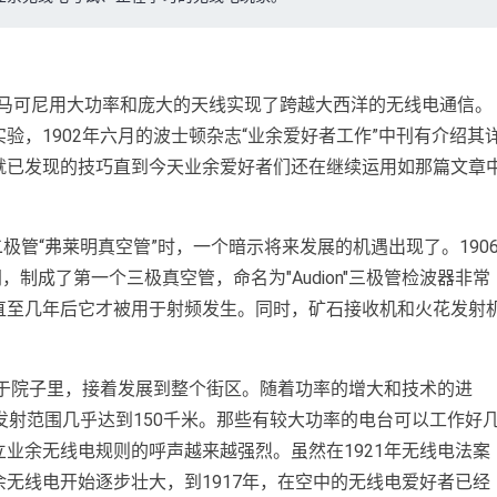
1年马可尼用大功率和庞大的天线实现了跨越大西洋的无线电通信。
验，1902年六月的波士顿杂志“业余爱好者工作”中刊有介绍其
就已发现的技巧直到今天业余爱好者们还在继续运用如那篇文章
空二极管“弗莱明真空管”时，一个暗示将来发展的机遇出现了。190
制成了第一个三极真空管，命名为"Audion"三极管检波器非常
直至几年后它才被用于射频发生。同时，矿石接收机和火花发射
限于院子里，接着发展到整个街区。随着功率的增大和技术的进
台的发射范围几乎达到150千米。那些有较大功率的电台可以工作好
业余无线电规则的呼声越来越强烈。虽然在1921年无线电法案
无线电开始逐步壮大，到1917年，在空中的无线电爱好者已经