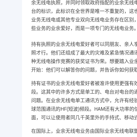
余无线电执照，并同时领取政府指配的业余无线
台的标识，此标识在全世界是唯一不重复的，这
业务无线电或其他专业双向无线电业务存在区别
些业务的业余爱好，而是一项专门的无线电业务
持有执照的业余无线电爱好者可以同朋友、亲人
照才行。他们还组成了最大的灾难及紧急情况通
种无线电操作竞赛的获奖证书为荣。想要踏入业
开始：他们可以解答你的问题，并告诉你如何获
持有证书的业余无线电爱好者被准许使用更强有
段。这其中的许多方式是单工的、电台对电台的
问题。在业余无线电单工通讯方式中，允许有经验
球范围通讯的HF(短波)频段。HAM还有大功
面，可以让使用者同几千英里外的手持式、移动
在国际上，业余无线电业务由国际业余无线电联盟