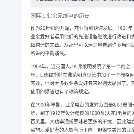
国际上业余无线电的历史
作为20世纪的开端，商业得到快速发展。190
业余爱好者运用他们的先进设备继续进行改进和实
细构造的文章。从那里可以清楚地看到许多当时
所说的平衡馈线。
1904年，当英国人J.A.弗莱明发明了第一个真
年，L.德福斯特在弗莱明真空管中加了一个栅格网，
有效，但对大多数业余爱好者来说则太昂贵了。
使用的频道也有了政策规定。
在1900年早期，业余电台的发射范围最初只局
步，到了1912年设计精良的1000瓦(火花)电
百英里。大功率通常意味着更多的干扰，因此建立
实施后爱好者的人数有所下降，但很快美国的业余