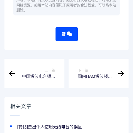
声明：本站所有文章资源内容，如无特殊说明或标注，均为采集
网络资源。如若本站内容侵犯了原著者的合法权益，可联系本站
删除。
赏
上一篇
下一篇
中国短波电台频段
国内HAM短波频点
详解：从热门守听
解析与波段分析
到传播常识
相关文章
[转帖]走出个人使用无线电台的误区