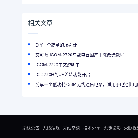
相关文章
DIY一个简单的场强计
艾可慕 ICOM-2720车载电台国产手咪改造教程
ICOM-2720中文说明书
IC-2720H的UV差转功能开启
分享一个低功耗433M无线通信电路，适用于电池供电
无线公告
无线法规
无线杂谈
技术分享
火腿摄影
火腿视