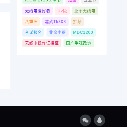
ICOM 2720说明书
短波
五五节
无线电爱好者
Uv段
业余无线电
八重洲
建武tk308
扩频
考试报名
业余中继
MDC1200
无线电操作证换证
国产手咪改造