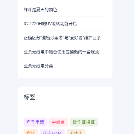
绿叶是夏天的颜色
IC-2720H的UV差转功能开启
正确区分“泄密涉案者”与“爱好者”维护业余
业余无线电中继台使用应遵循的一些规范与原则
业余无线电分类
标签
呼号申请
中继台
操作证换证
换证
辽宁HAM
无线电