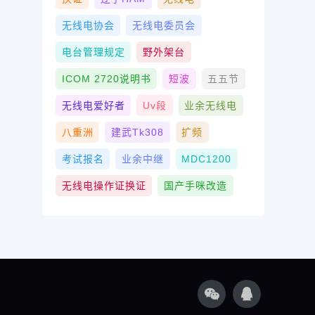
无线电协会
无线电委员会
电台管理规定
野外架台
ICOM 2720说明书
短波
五五节
无线电爱好者
Uv段
业余无线电
八重洲
建武tk308
扩频
考试报名
业余中继
MDC1200
无线电操作证换证
国产手咪改造