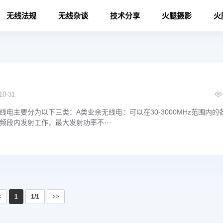
无线法规
无线杂谈
技术分享
火腿摄影
火
10-31
电主要分为以下三类：‌‌A类业余无线电‌：可以在30-3000MHz范围内的
频段内发射工作，最大发射功率不···
<
1
1/1
>>