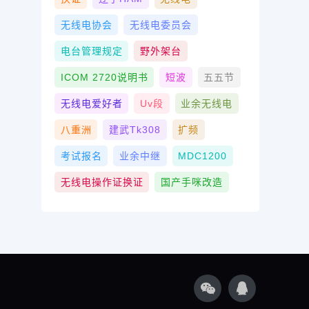
无线电协会
无线电委员会
电台管理规定
野外架台
ICOM 2720说明书
短波
五五节
无线电爱好者
Uv段
业余无线电
八重洲
建武tk308
扩频
考试报名
业余中继
MDC1200
无线电操作证换证
国产手咪改造