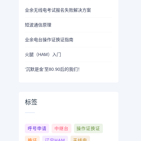
业余无线电考试报名失败解决方案
短波通信原理
业余电台操作证换证指南
火腿（HAM）入门
‘沉默是金’至80.90后的我们！
标签
呼号申请
中继台
操作证换证
换证
辽宁HAM
无线电