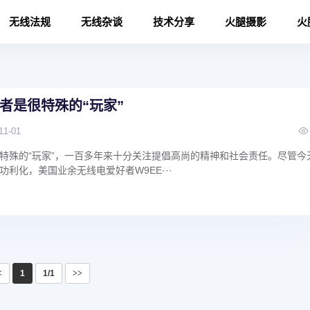
无线法规
无线杂谈
技术分享
火腿摄影
火
者是很特殊的“玩家”
11-01
特殊的“玩家”，一百多年来十分关注提倡高尚的精神和社会责任。尽管今
利化，美国业余无线电爱好者W9EE···
<
1
1/1
>>