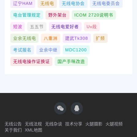
辽宁HAM
无线电
无线电协会
无线电委员会
电台管理规定
野外架台
ICOM 2720说明书
短波
五五节
无线电爱好者
Uv段
业余无线电
八重洲
建武tk308
扩频
考试报名
业余中继
MDC1200
无线电操作证换证
国产手咪改造
无线公告
无线法规
无线杂谈
技术分享
火腿摄影
火腿视频
关于我们
XML地图