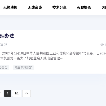
无线法规
无线杂谈
技术分享
火腿摄影
火
理办法
08-07
1
2024年1月18日中华人民共和国工业和信息化部令第67号公布，自202
章总则第一条为了加强业余无线电台管理···
委员会
电台管理规定
<
1
1/1
>>