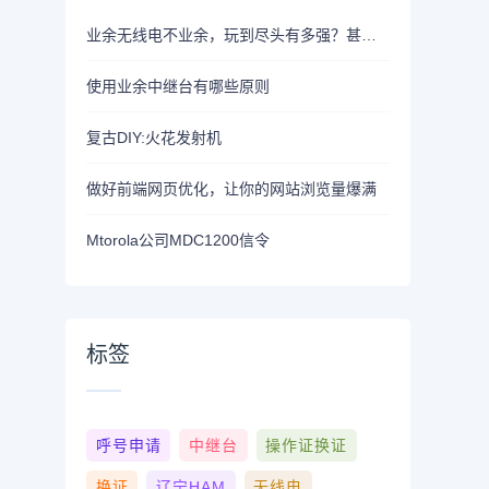
业余无线电不业余，玩到尽头有多强？甚至可能和宇航员直接对话！
使用业余中继台有哪些原则
复古DIY:火花发射机
做好前端网页优化，让你的网站浏览量爆满
Mtorola公司MDC1200信令
标签
呼号申请
中继台
操作证换证
换证
辽宁HAM
无线电