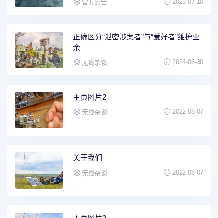
2025-07-10
官方公告
正确区分“泄密涉案者”与“爱好者”维护业
余
2024-06-30
无线杂谈
主页图片2
2022-08-07
无线杂谈
关于我们
2022-08-07
无线杂谈
主页图片3