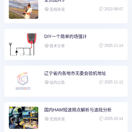
2022-08-07
无线杂谈
DIY一个简单的场强计
2025-11-14
技术分享
辽宁省内各地市无委会验机地址
2025-11-11
站内公告
国内HAM短波频点解析与波段分析
2025-10-14
无线杂谈