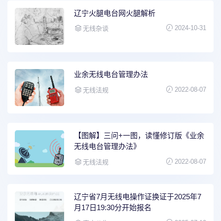
辽宁火腿电台网火腿解析
2024-10-31
无线杂谈
业余无线电台管理办法
2022-08-07
无线法规
【图解】三问+一图，读懂修订版《业余
无线电台管理办法》
2022-08-07
无线法规
辽宁省7月无线电操作证换证于2025年7
月17日19:30分开始报名