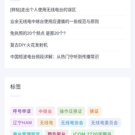
[转帖]走出个人使用无线电台的误区
业余无线电中继台使用应遵循的一些规范与原则
免执照的20个频点 是那20个?
复古DIY:火花发射机
中国短波电台频段详解：从热门守听到传播常识
标签
呼号申请
中继台
操作证换证
换证
辽宁HAM
无线电
无线电协会
无线电委员会
电台管理规定
野外架台
ICOM 2720说明书