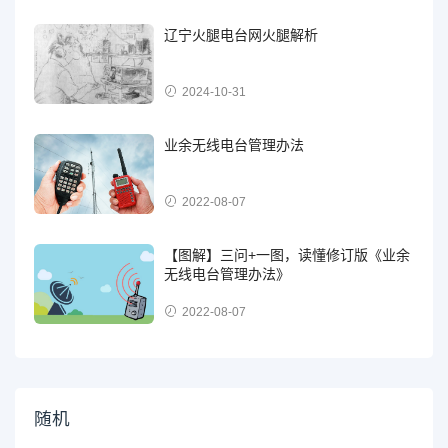
辽宁火腿电台网火腿解析
2024-10-31
业余无线电台管理办法
2022-08-07
【图解】三问+一图，读懂修订版《业余
无线电台管理办法》
2022-08-07
随机