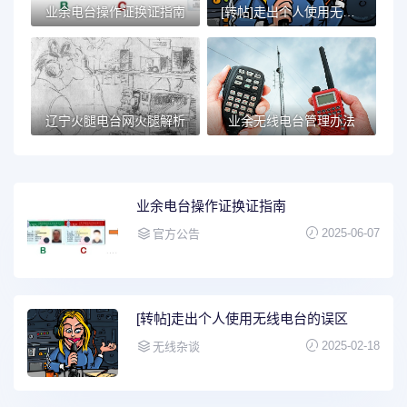
业余电台操作证换证指南
[转帖]走出个人使用无线电台的误区
辽宁火腿电台网火腿解析
业余无线电台管理办法
业余电台操作证换证指南
2025-06-07
官方公告
[转帖]走出个人使用无线电台的误区
2025-02-18
无线杂谈